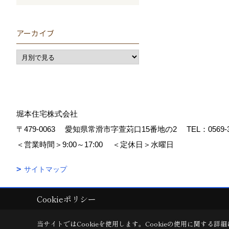
アーカイブ
堀本住宅株式会社
〒479-0063
愛知県常滑市字萱苅口15番地の2
TEL：
0569-
＜営業時間＞9:00～17:00
＜定休日＞水曜日
サイトマップ
Cookieポリシー
Copyright (c) 堀本住宅株式会社. All Rights Reserved.
|
Produced by
ゴ
当サイトではCookieを使用します。
Cookieの使用に関する詳細