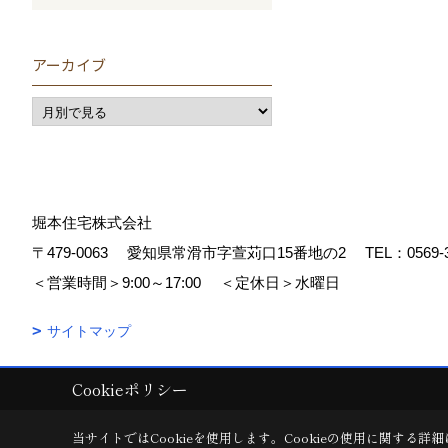
アーカイブ
堀本住宅株式会社
〒479-0063
愛知県常滑市字萱苅口15番地の2
TEL：
0569-
＜営業時間＞9:00～17:00
＜定休日＞水曜日
サイトマップ
Cookieポリシー
Copyright (c) 堀本住宅株式会社. All Rights Reserved.
|
Produced by
ゴ
当サイトではCookieを使用します。
Cookieの使用に関する詳細