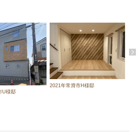
20
2021年常滑市H様邸
※売
市U様邸