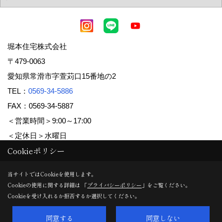
堀本住宅株式会社
〒479-0063
愛知県常滑市字萱苅口15番地の2
TEL：
0569-34-5886
FAX：0569-34-5887
＜営業時間＞9:00～17:00
＜定休日＞水曜日
Cookieポリシー
Copyright (c) 堀本住宅株式会社. All Rights Reserved.
当サイトではCookieを使用します。
Cookieの使用に関する詳細は 「
プライバシーポリシー
」をご覧ください。
Produced by
ゴデスクリエイト
Cookieを受け入れるか拒否するか選択してください。
同意する
同意しない