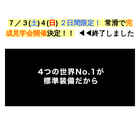
７／３(
土
)４(
日
)
２日間限定！
常滑で
完
成見学会開催
決定！！
◀◀終了しました