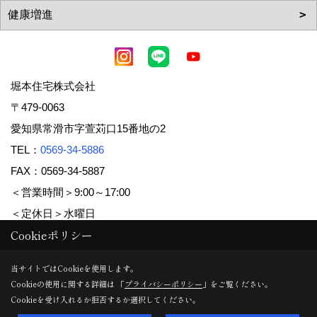
堀本住宅株式会社
〒479-0063
愛知県常滑市字萱苅口15番地の2
TEL：
0569-34-5886
FAX：0569-34-5887
＜営業時間＞9:00～17:00
＜定休日＞水曜日
Cookieポリシー
Copyright (c) 堀本住宅株式会社. All Rights Reserved.
当サイトではCookieを使用します。
Cookieの使用に関する詳細は 「
プライバシーポリシー
」をご覧ください。
Produced by
ゴデスクリエイト
Cookieを受け入れるか拒否するか選択してください。