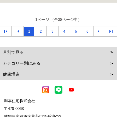
1ページ （全38ページ中）
1
2
3
4
5
6
堀本住宅株式会社
〒479-0063
愛知県常滑市字萱苅口15番地の2