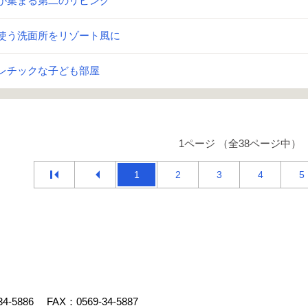
が集まる第二のリビング
使う洗面所をリゾート風に
レチックな子ども部屋
1ページ （全38ページ中）
1
2
3
4
5
34-5886
FAX：0569-34-5887