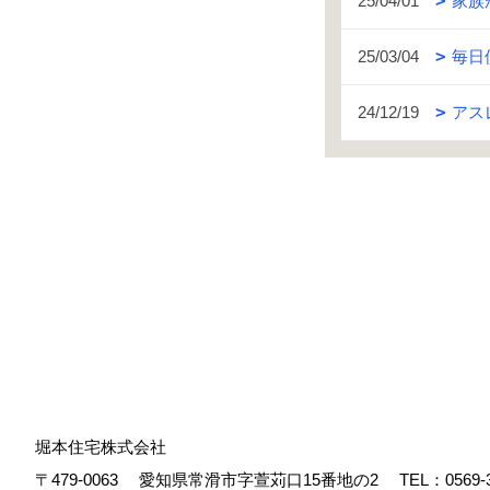
25/04/01
家族
25/03/04
毎日
24/12/19
アス
堀本住宅株式会社
〒479-0063
愛知県常滑市字萱苅口15番地の2
TEL：
0569-