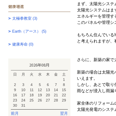
まず、太陽光システ
健康増進
太陽光システムはま
エネルギーを管理す
太極拳教室 (3)
このパネルや管理シ
Earth（アース） (5)
もちろん住んでいる
と考えられますが、
健康寿命 (0)
さらに、新築の家で
2026年08月
新築の場合は太陽光
日
月
火
水
木
金
土
いえます。
1
しかし、あとで取り
2
3
4
5
6
7
8
9
10
11
12
13
14
15
雨などが浸入し雨漏
16
17
18
19
20
21
22
23
24
25
26
27
28
29
家全体のリフォーム
30
31
太陽光発電のシステ
前月
翌月