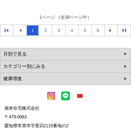
1ページ （全38ページ中）
1
2
3
4
5
6
堀本住宅株式会社
〒479-0063
愛知県常滑市字萱苅口15番地の2