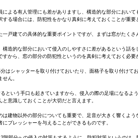
員による有人管理にも差がありますし、構造的な部分において
択する場合には、防犯性をかなり真剣に考えておくことが重要
た一戸建ての具体的な重要ポイントですが、まずは窓がたくさ
、構造的な部分において侵入のしやすさに差があるという話を
ですから、窓の部分の防犯性というのを真剣に考えておく必要
部分はシャッターを取り付けておいたり、面格子を取り付けて
ません。
するという手口も起きていますから、侵入の際の足場になるよ
んと意識しておくことが大切だと言えます。
のは建物以外の部分についても重要で、足音が大きく響くよう
者にプレッシャーを与えることができるものです。
、2階部分への侵入の対策もするように、防犯対策というのは