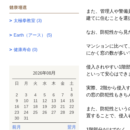
健康増進
また、管理人や警備
建てに住むことを選
太極拳教室 (3)
なお、防犯性から見
Earth（アース） (5)
マンションに比べて
健康寿命 (0)
にかく窓の数が多い
侵入されやすい1階
2026年08月
といって安心はでき
日
月
火
水
木
金
土
実際、2階から侵入
1
の窓の防犯性もきち
2
3
4
5
6
7
8
9
10
11
12
13
14
15
16
17
18
19
20
21
22
また、防犯性という
23
24
25
26
27
28
29
置することで、侵入
30
31
前月
翌月
1階部分だけでなく