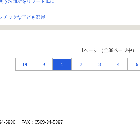
使う洗面所をリゾート風に
レチックな子ども部屋
1ページ （全38ページ中）
1
2
3
4
5
34-5886
FAX：0569-34-5887