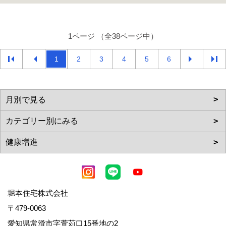
1ページ （全38ページ中）
1
2
3
4
5
6
堀本住宅株式会社
〒479-0063
愛知県常滑市字萱苅口15番地の2