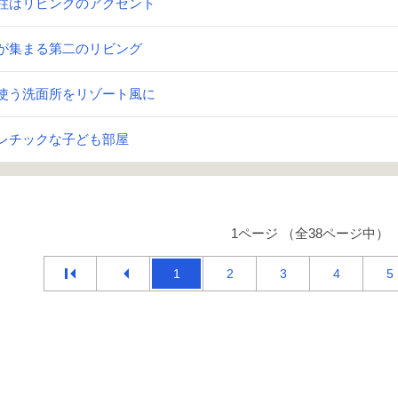
柱はリビングのアクセント
が集まる第二のリビング
使う洗面所をリゾート風に
レチックな子ども部屋
1ページ （全38ページ中）
1
2
3
4
5