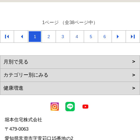
1ページ （全38ページ中）
1
2
3
4
5
6
堀本住宅株式会社
〒479-0063
愛知県常滑市字萱苅口15番地の2