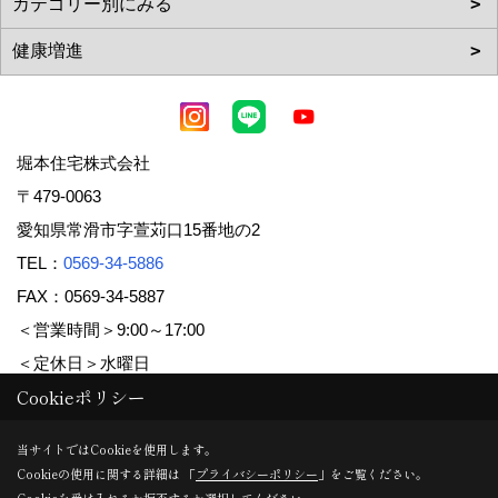
堀本住宅株式会社
〒479-0063
愛知県常滑市字萱苅口15番地の2
TEL：
0569-34-5886
FAX：0569-34-5887
＜営業時間＞9:00～17:00
＜定休日＞水曜日
Cookieポリシー
Copyright (c) 堀本住宅株式会社. All Rights Reserved.
当サイトではCookieを使用します。
Cookieの使用に関する詳細は 「
プライバシーポリシー
」をご覧ください。
Produced by
ゴデスクリエイト