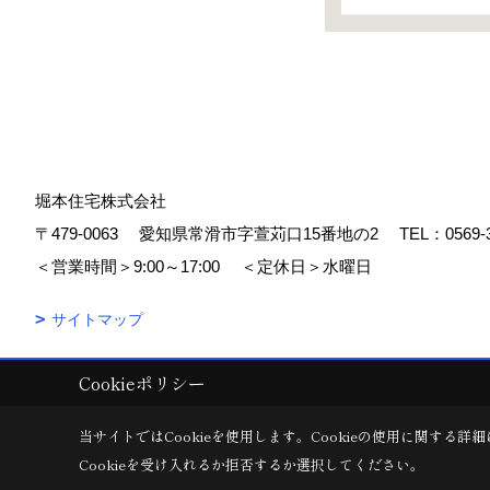
堀本住宅株式会社
〒479-0063
愛知県常滑市字萱苅口15番地の2
TEL：
0569-
＜営業時間＞9:00～17:00
＜定休日＞水曜日
サイトマップ
Cookieポリシー
Copyright (c) 堀本住宅株式会社. All Rights Reserved.
|
Produced by
ゴ
当サイトではCookieを使用します。
Cookieの使用に関する詳細
Cookieを受け入れるか拒否するか選択してください。