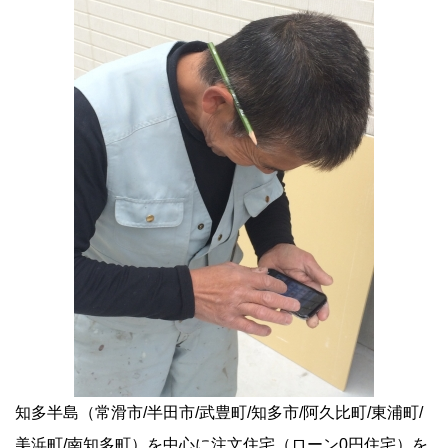
知多半島（常滑市/半田市/武豊町/知多市/阿久比町/東浦町/
美浜町/南知多町）を中心に注文住宅（ローン0円住宅）を