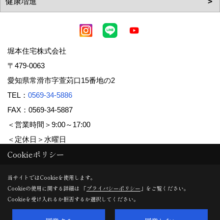
堀本住宅株式会社
〒479-0063
愛知県常滑市字萱苅口15番地の2
TEL：
0569-34-5886
FAX：0569-34-5887
＜営業時間＞9:00～17:00
＜定休日＞水曜日
Cookieポリシー
Copyright (c) 堀本住宅株式会社. All Rights Reserved.
当サイトではCookieを使用します。
Cookieの使用に関する詳細は 「
プライバシーポリシー
」をご覧ください。
Produced by
ゴデスクリエイト
Cookieを受け入れるか拒否するか選択してください。