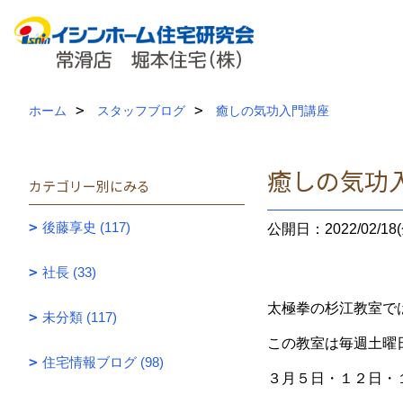
ホーム
スタッフブログ
癒しの気功入門講座
癒しの気功
カテゴリー別にみる
後藤享史 (117)
公開日：2022/02/18(
社長 (33)
太極拳の杉江教室で
未分類 (117)
この教室は毎週土曜
住宅情報ブログ (98)
３月５日・１２日・