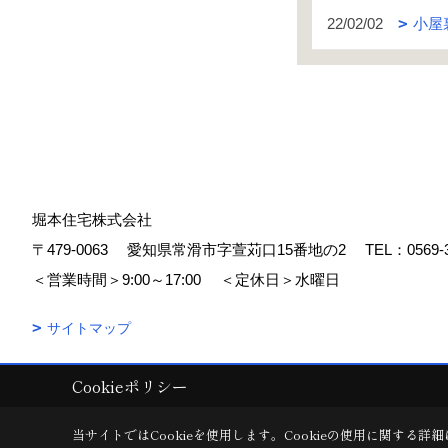
22/02/02
小屋
堀本住宅株式会社
〒479-0063
愛知県常滑市字萱苅口15番地の2
TEL：
0569-
＜営業時間＞9:00～17:00
＜定休日＞水曜日
サイトマップ
Cookieポリシー
Copyright (c) 堀本住宅株式会社. All Rights Reserved.
|
Produced by
ゴ
当サイトではCookieを使用します。
Cookieの使用に関する詳細