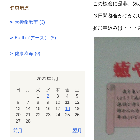
この機会に是非、気
健康増進
３日間都合がつかな
太極拳教室 (3)
参加申込みは・・・常滑市
Earth（アース） (5)
健康寿命 (0)
2022年2月
日
月
火
水
木
金
土
1
2
3
4
5
6
7
8
9
10
11
12
13
14
15
16
17
18
19
20
21
22
23
24
25
26
27
28
前月
翌月