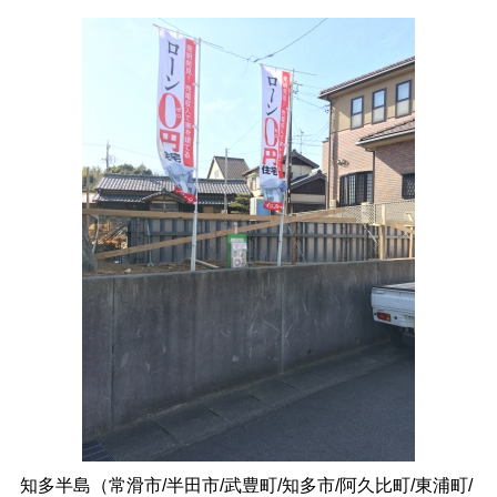
知多半島（常滑市/半田市/武豊町/知多市/阿久比町/東浦町/