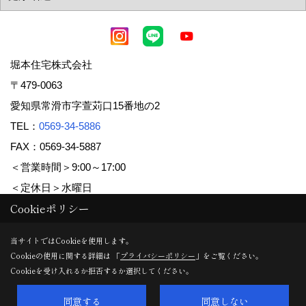
堀本住宅株式会社
〒479-0063
愛知県常滑市字萱苅口15番地の2
TEL：
0569-34-5886
FAX：0569-34-5887
＜営業時間＞9:00～17:00
＜定休日＞水曜日
Cookieポリシー
Copyright (c) 堀本住宅株式会社. All Rights Reserved.
当サイトではCookieを使用します。
Cookieの使用に関する詳細は 「
プライバシーポリシー
」をご覧ください。
Produced by
ゴデスクリエイト
Cookieを受け入れるか拒否するか選択してください。
同意する
同意しない