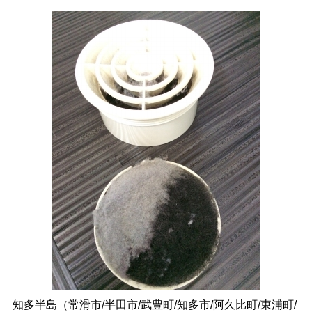
知多半島（常滑市/半田市/武豊町/知多市/阿久比町/東浦町/