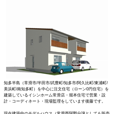
知多半島（常滑市/半田市/武豊町/知多市/阿久比町/東浦町/
美浜町/南知多町）を中心に注文住宅（ローン0円住宅）を
建築しているイシンホーム常滑店・堀本住宅で営業・設
計・コーディネート・現場監理をしています後藤です。
現在建築中のモデルハウス（常滑西阿野分譲としても販売