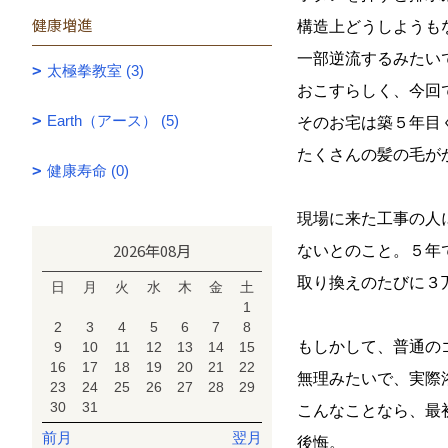
健康増進
構造上どうしようも
一部逆流するみたい
太極拳教室 (3)
おこすらしく、今回
Earth（アース） (5)
そのお宅は築５年目
たくさんの髪の毛が
健康寿命 (0)
現場に来た工事の人
2026年08月
ないとのこと。５年
取り換えのたびに３
日
月
火
水
木
金
土
1
2
3
4
5
6
7
8
もしかして、普通の
9
10
11
12
13
14
15
16
17
18
19
20
21
22
無理みたいで、実際
23
24
25
26
27
28
29
30
31
こんなことなら、最
前月
翌月
後悔。