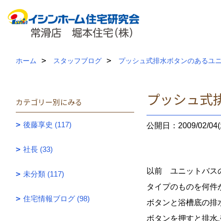
ホーム
スタッフブログ
プッシュ式排水ボタンのあるユ
プッシュ式
カテゴリー別にみる
後藤享史 (117)
公開日：2009/02/04(
社長 (33)
以前 ユニットバス
未分類 (117)
タイプのものを何件
住宅情報ブログ (98)
ボタンと浴槽底の排
ボタンを押すと排水