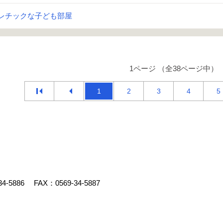
レチックな子ども部屋
1ページ （全38ページ中）
1
2
3
4
5
34-5886
FAX：0569-34-5887