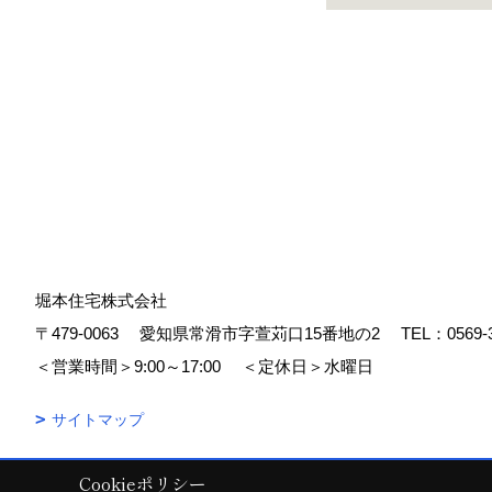
堀本住宅株式会社
〒479-0063
愛知県常滑市字萱苅口15番地の2
TEL：
0569-
＜営業時間＞9:00～17:00
＜定休日＞水曜日
サイトマップ
Cookieポリシー
Copyright (c) 堀本住宅株式会社. All Rights Reserved.
|
Produced by
ゴ