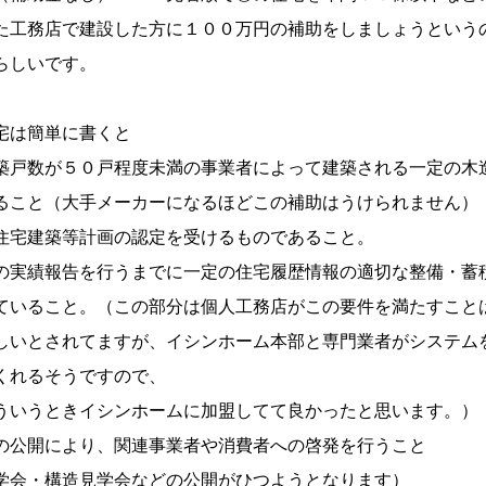
務店で建設した方に１００万円の補助をしましょうという
しいです。
は簡単に書くと
数が５０戸程度未満の事業者によって建築される一定の木
大手メーカーになるほどこの補助はうけられません）
建築等計画の認定を受けるものであること。
績報告を行うまでに一定の住宅履歴情報の適切な整備・蓄
と。（この部分は個人工務店がこの要件を満たすこと
れてますが、イシンホーム本部と専門業者がシステム
るそうですので、
きイシンホームに加盟してて良かったと思います。）
開により、関連事業者や消費者への啓発を行うこと
造見学会などの公開がひつようとなります）