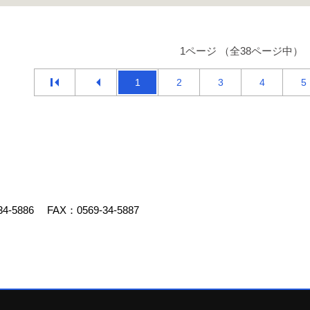
1ページ （全38ページ中）
1
2
3
4
5
34-5886
FAX：0569-34-5887
デスクリエイト