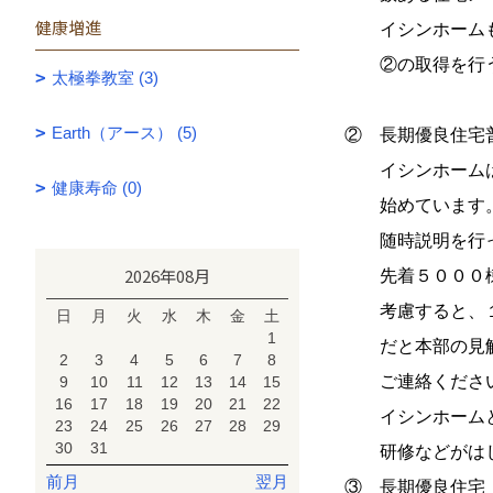
健康増進
イシンホームも取
②の取得を行う
太極拳教室 (3)
Earth（アース） (5)
② 長期優良住宅普
イシンホームは各
健康寿命 (0)
始めています。私
随時説明を行っ
2026年08月
先着５０００棟で
考慮すると、１０
日
月
火
水
木
金
土
1
だと本部の見解で
2
3
4
5
6
7
8
ご連絡くださ
9
10
11
12
13
14
15
16
17
18
19
20
21
22
イシンホームとし
23
24
25
26
27
28
29
30
31
研修などがはじ
前月
翌月
③ 長期優良住宅（