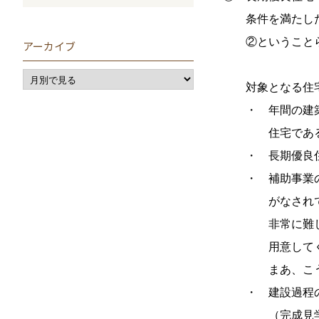
条件を満たした工
②ということら
アーカイブ
対象となる住宅
・ 年間の建築戸
住宅であること（
・ 長期優良住宅
・ 補助事業の実
がなされているこ
非常に難しいとさ
用意してくれ
まあ、こういうと
・ 建設過程の公
（完成見学会・構