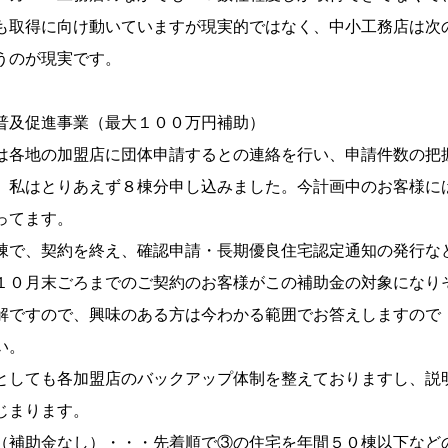
得に向け動いていますが現実的ではなく、中小工務店は次
のが現実です。
及促進事業（最大１００万円補助）
地の加盟店に団体申請するとの連絡を行い、申請件数の把
はとりあえず８棟分申し込みました。今計画中のお客様に
てます。
、契約を終え、確認申請・長期優良住宅認定通知の発行な
月末ごろまでのご契約のお客様がこの補助金の対象になり
すので、興味のある方は今わかる範囲でお答えしますので
い。
ても各加盟店のバックアップ体制を整えておりますし、説
まります。
補助金なし）・・・先着順で③の住宅を年間５０棟以下など