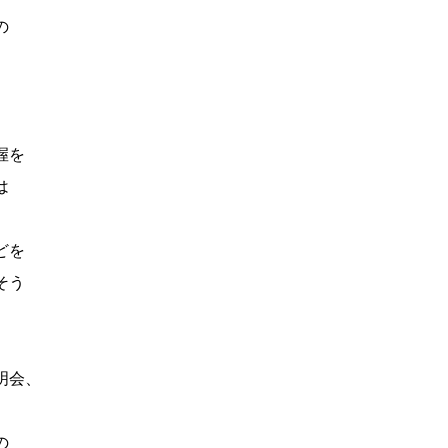
の
握を
は
どを
そう
明会、
の