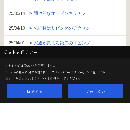
25/05/14
開放的なオープンキッチン
25/04/10
化粧柱はリビングのアクセント
25/04/01
家族が集まる第二のリビング
Cookieポリシー
25/03/04
毎日使う洗面所をリゾート風に
当サイトではCookieを使用します。
Cookieの使用に関する詳細は 「
プライバシーポリシー
」をご覧ください。
24/12/19
アスレチックな子ども部屋
Cookieを受け入れるか拒否するか選択してください。
同意する
同意しない
1ページ （全38ページ中）
1
2
3
4
5
6