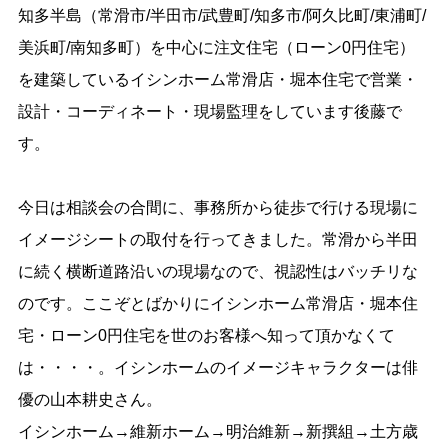
知多半島（常滑市/半田市/武豊町/知多市/阿久比町/東浦町/
美浜町/南知多町）を中心に注文住宅（ローン0円住宅）
を建築しているイシンホーム常滑店・堀本住宅で営業・
設計・コーディネート・現場監理をしています後藤で
す。
今日は相談会の合間に、事務所から徒歩で行ける現場に
イメージシートの取付を行ってきました。常滑から半田
に続く横断道路沿いの現場なので、視認性はバッチリな
のです。ここぞとばかりにイシンホーム常滑店・堀本住
宅・ローン0円住宅を世のお客様へ知って頂かなくて
は・・・・。イシンホームのイメージキャラクターは俳
優の山本耕史さん。
イシンホーム→維新ホーム→明治維新→新撰組→土方歳