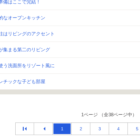
準備はここで完結！
的なオープンキッチン
柱はリビングのアクセント
が集まる第二のリビング
使う洗面所をリゾート風に
レチックな子ども部屋
1ページ （全38ページ中）
1
2
3
4
5