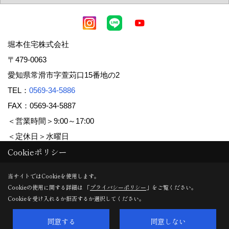
堀本住宅株式会社
〒479-0063
愛知県常滑市字萱苅口15番地の2
TEL：
0569-34-5886
FAX：0569-34-5887
＜営業時間＞9:00～17:00
＜定休日＞水曜日
Cookieポリシー
Copyright (c) 堀本住宅株式会社. All Rights Reserved.
当サイトではCookieを使用します。
Cookieの使用に関する詳細は 「
プライバシーポリシー
」をご覧ください。
Produced by
ゴデスクリエイト
Cookieを受け入れるか拒否するか選択してください。
同意する
同意しない