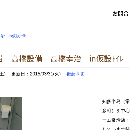
お問合
 in仮設ﾄｲﾚ
 高橋設備 高橋幸治 in仮設ﾄｲﾚ
土)
更新日：2015/03/31(火)
後藤享史
知多半島（常滑
多町）を中心
ーム常滑店・
しています後