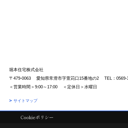
堀本住宅株式会社
〒479-0063
愛知県常滑市字萱苅口15番地の2
TEL：
0569-
＜営業時間＞9:00～17:00
＜定休日＞水曜日
サイトマップ
Cookieポリシー
Copyright (c) 堀本住宅株式会社. All Rights Reserved.
|
Produced by
ゴ