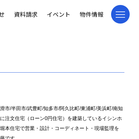
せ
資料請求
イベント
物件情報
市/半田市/武豊町/知多市/阿久比町/東浦町/美浜町/南知
に注文住宅（ローン0円住宅）を建築しているイシンホ
堀本住宅で営業・設計・コーディネート・現場監理を
藤です。