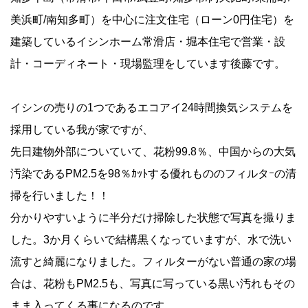
美浜町/南知多町）を中心に注文住宅（ローン0円住宅）を
建築しているイシンホーム常滑店・堀本住宅で営業・設
計・コーディネート・現場監理をしています後藤です。
イシンの売りの1つであるエコアイ24時間換気システムを
採用している我が家ですが、
先日建物外部についていて、花粉99.8％、中国からの大気
汚染であるPM2.5を98％ｶｯﾄする優れもののフィルタｰの清
掃を行いました！！
分かりやすいように半分だけ掃除した状態で写真を撮りま
した。3か月くらいで結構黒くなっていますが、水で洗い
流すと綺麗になりました。フィルターがない普通の家の場
合は、花粉もPM2.5も、写真に写っている黒い汚れもその
まま入ってくる事になるのです。