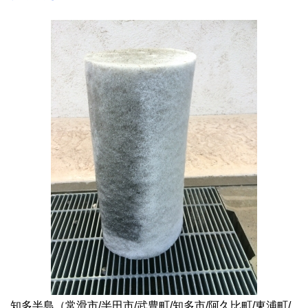
知多半島（常滑市/半田市/武豊町/知多市/阿久比町/東浦町/