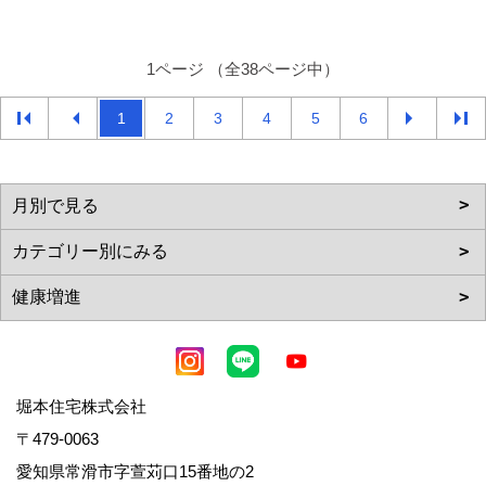
1ページ （全38ページ中）
1
2
3
4
5
6
堀本住宅株式会社
〒479-0063
愛知県常滑市字萱苅口15番地の2