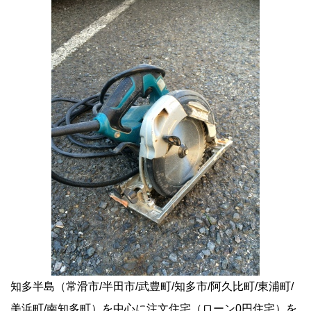
知多半島（常滑市/半田市/武豊町/知多市/阿久比町/東浦町/
美浜町/南知多町）を中心に注文住宅（ローン0円住宅）を