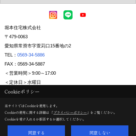
堀本住宅株式会社
〒479-0063
愛知県常滑市字萱苅口15番地の2
TEL：
0569-34-5886
FAX：0569-34-5887
＜営業時間＞9:00～17:00
＜定休日＞水曜日
Cookieポリシー
Copyright (c) 堀本住宅株式会社. All Rights Reserved.
当サイトではCookieを使用します。
Cookieの使用に関する詳細は 「
プライバシーポリシー
」をご覧ください。
Produced by
ゴデスクリエイト
Cookieを受け入れるか拒否するか選択してください。
同意する
同意しない