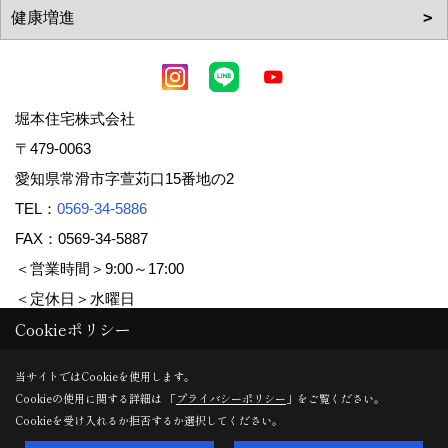
堀本住宅株式会社
〒479-0063
愛知県常滑市字萱苅口15番地の2
TEL：
0569-34-5886
FAX：0569-34-5887
＜営業時間＞9:00～17:00
＜定休日＞水曜日
Cookieポリシー
Copyright (c) 堀本住宅株式会社. All Rights Reserved.
当サイトではCookieを使用します。
Cookieの使用に関する詳細は 「
プライバシーポリシー
」をご覧ください。
Produced by
ゴデスクリエイト
Cookieを受け入れるか拒否するか選択してください。