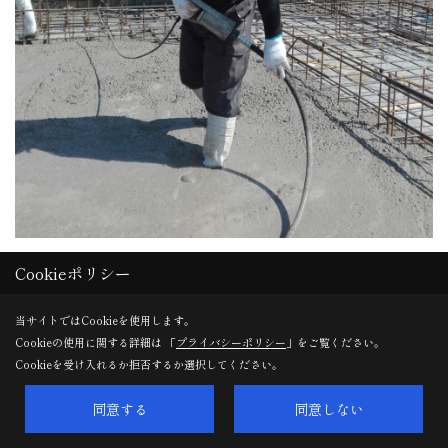
基礎工事
Cookieポリシー
リトル清原が、バイブレーションをかけてコンクリートの充
当サイトではCookieを使用します。
填を図っています。
Cookieの使用に関する詳細は 「
プライバシーポリシー
」をご覧ください。
これをやらないとコンクリートがスカスカの基礎になってし
Cookieを受け入れるか拒否するか選択してください。
まうので！
同意する
同意しない