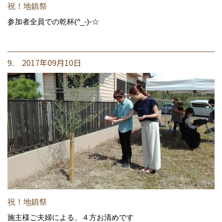
祝！地鎮祭
参加者全員での乾杯(^_-)-☆
9. 2017年09月10日
祝！地鎮祭
施主様ご夫婦による、４方お清めです