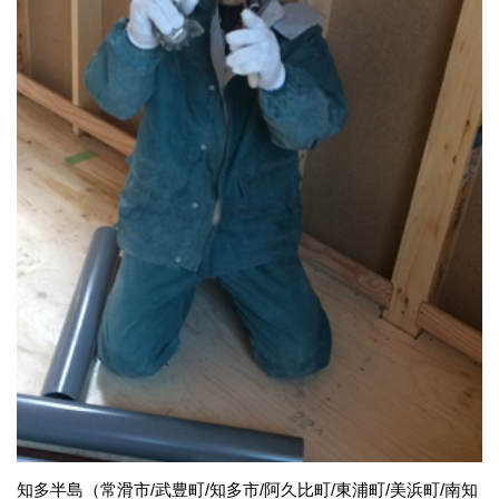
知多半島（常滑市/武豊町/知多市/阿久比町/東浦町/美浜町/南知