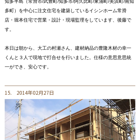
知多半島（常滑市/武豊町/知多市/阿久比町/東浦町/美浜町/南知
多町）を中心に注文住宅を建築しているイシンホーム常滑
店・堀本住宅で営業・設計・現場監理をしています、後藤で
す。
本日は朝から、大工の村瀬さん、建材納品の豊隆木材の幸一
くんと３人で現地で打合せを行いました。仕様の意思意思統
一ができ、安心です。
15. 2014年02月27日