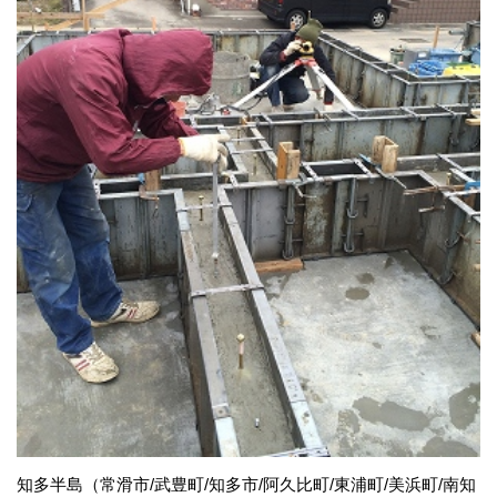
知多半島（常滑市/武豊町/知多市/阿久比町/東浦町/美浜町/南知