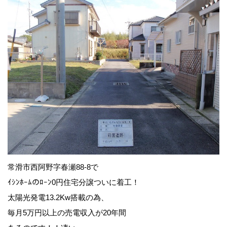
常滑市西阿野字春瀬88-8で
ｲｼﾝﾎｰﾑのﾛｰﾝ0円住宅分譲ついに着工！
太陽光発電13.2Kw搭載の為、
毎月5万円以上の売電収入が20年間