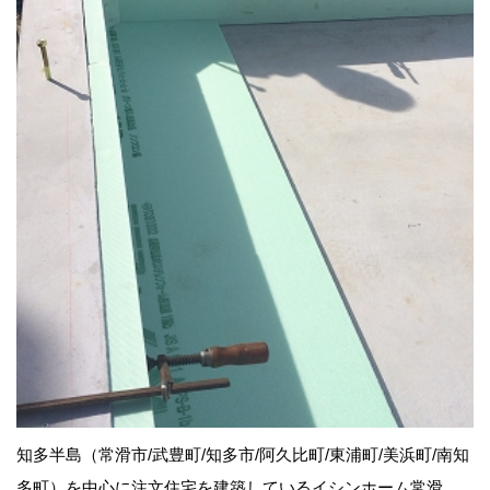
知多半島（常滑市/武豊町/知多市/阿久比町/東浦町/美浜町/南知
多町）を中心に注文住宅を建築しているイシンホーム常滑