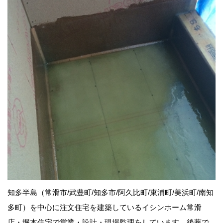
知多半島（常滑市/武豊町/知多市/阿久比町/東浦町/美浜町/南知
多町）を中心に注文住宅を建築しているイシンホーム常滑
店・堀本住宅で営業・設計・現場監理をしています、後藤で