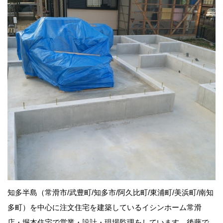
知多半島（常滑市/武豊町/知多市/阿久比町/東浦町/美浜町/南知
多町）を中心に注文住宅を建築しているイシンホーム常滑
店・堀本住宅で営業・設計・現場監理をしています、後藤で