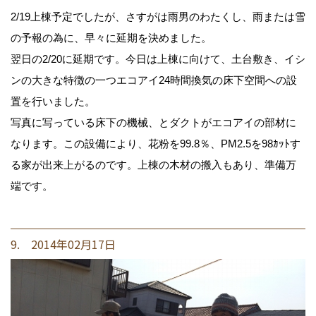
2/19上棟予定でしたが、さすがは雨男のわたくし、雨または雪
の予報の為に、早々に延期を決めました。
翌日の2/20に延期です。今日は上棟に向けて、土台敷き、イシ
ンの大きな特徴の一つエコアイ24時間換気の床下空間への設
置を行いました。
写真に写っている床下の機械、とダクトがエコアイの部材に
なります。この設備により、花粉を99.8％、PM2.5を98ｶｯﾄす
る家が出来上がるのです。上棟の木材の搬入もあり、準備万
端です。
9. 2014年02月17日