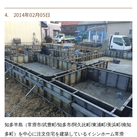
4. 2014年02月05日
知多半島（常滑市/武豊町/知多市/阿久比町/東浦町/美浜町/南知
多町）を中心に注文住宅を建築しているイシンホーム常滑