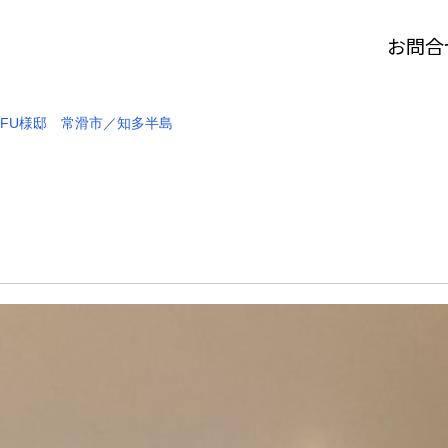
お問合
FU様邸 常滑市／知多半島