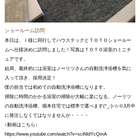
ショールーム訪問
本日は、Ｉ様に同行してハウステックとＴＯＴＯショールー
ムへ仕様決めに訪問しました！写真はＴＯＴＯ浴室のミニチ
ュアです。
結局、最終的には浴室はノーリツさんの自動洗浄浴槽を気に
入って頂き、採用決定！
僕の担当では初めての自動洗浄浴槽になります。
掃除に時間のかかる浴室の掃除が大幅に楽になる、ノーリツ
の自動洗浄浴槽、堀本住宅では標準で選べます(^_-)-☆※3月中
に発注しなくてはなりませんが・・・・
↓動画はこちら↓
https://www.youtube.com/watch?v=sciNldYcQmA