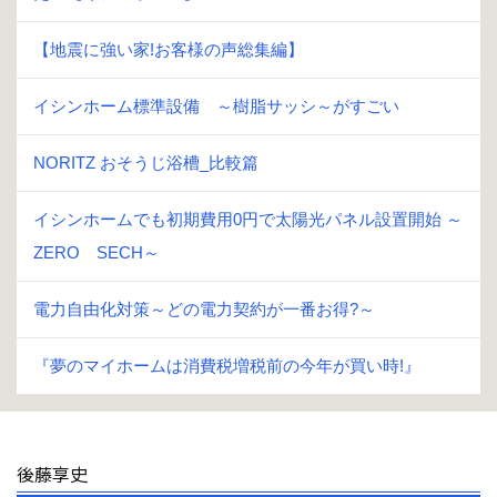
【地震に強い家!お客様の声総集編】
イシンホーム標準設備 ～樹脂サッシ～がすごい
NORITZ おそうじ浴槽_比較篇
イシンホームでも初期費用0円で太陽光パネル設置開始 ～
ZERO SECH～
電力自由化対策～どの電力契約が一番お得?～
『夢のマイホームは消費税増税前の今年が買い時!』
後藤享史