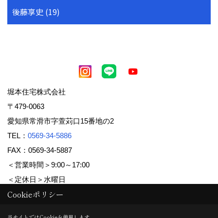
後藤享史 (19)
堀本住宅株式会社
〒479-0063
愛知県常滑市字萱苅口15番地の2
TEL：
0569-34-5886
FAX：0569-34-5887
＜営業時間＞9:00～17:00
＜定休日＞水曜日
Cookieポリシー
Copyright (c) 堀本住宅株式会社. All Rights Reserved.
当サイトではCookieを使用します。