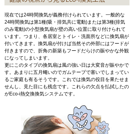
現在では24時間換気が義務付けられています。一般的な
24時間換気は第1種(吸・排気共に電動)または第3種(排気
のみ電動)の小型換気扇が壁の高い位置に取り付けられて
います。つまり、各居室とトイレ・洗面所などに換気扇が
付いてきます。換気扇が付けば当然その外部にはフードが
付きますので、折角の新築もフードだらけの賑やかな外観
になってしまいます。
更にこのタイプの換気扇は風の強い日は大変音が賑やかで
す。あまりに五月蠅いのでガムテープで塞いでしまってい
るご家庭も有るそうです。これでは換気の役目を果たせま
せんし、見た目にも残念です。これらの欠点を払拭したの
がEco-i熱交換換気システムです。