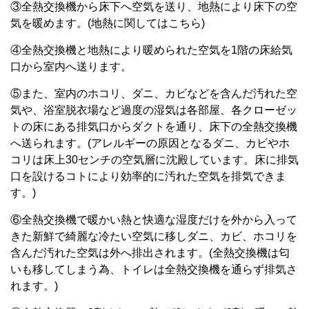
③全熱交換機から床下へ空気を送り、地熱により床下の空
気を暖めます。(地熱に関してはこちら)
④全熱交換機と地熱により暖められた空気を1階の床給気
口から室内へ送ります。
⑤また、室内のホコリ、ダニ、カビなどを含んだ汚れた空
気や、浴室脱衣場など過度の湿気は各部屋、各クローゼッ
トの床にある排気口からダクトを通り、床下の全熱交換機
へ送られます。(アレルギーの原因となるダニ、カビやホ
コリは床上30センチの空気層に沈殿しています。床に排気
口を設けるコトにより効率的に汚れた空気を排気できま
す。)
⑥全熱交換機で暖かい熱と快適な湿度だけを外から入って
きた新鮮で綺麗な冷たい空気に移しダニ、カビ、ホコリを
含んだ汚れた空気は外へ排出されます。(全熱交換機は匂
いも移してしまう為、トイレは全熱交換機を通らず排気さ
れます。)