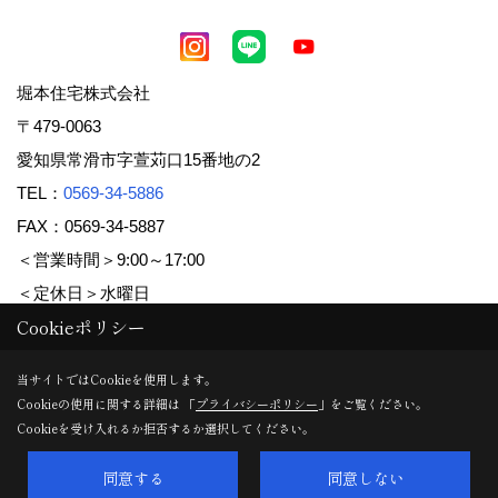
堀本住宅株式会社
〒479-0063
愛知県常滑市字萱苅口15番地の2
TEL：
0569-34-5886
FAX：0569-34-5887
＜営業時間＞9:00～17:00
＜定休日＞水曜日
Cookieポリシー
Copyright (c) 堀本住宅株式会社. All Rights Reserved.
当サイトではCookieを使用します。
Cookieの使用に関する詳細は 「
プライバシーポリシー
」をご覧ください。
Produced by
ゴデスクリエイト
Cookieを受け入れるか拒否するか選択してください。
同意する
同意しない