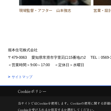
現場監督・アフター 山本強志
営業・設
堀本住宅株式会社
〒479-0063
愛知県常滑市字萱苅口15番地の2
TEL：
0569-
＜営業時間＞9:00～17:00
＜定休日＞水曜日
サイトマップ
Cookieポリシー
Copyright (c) 堀本住宅株式会社. All Rights Reserved.
|
Produced by
ゴ
当サイトではCookieを使用します。
Cookieの使用に関する詳細
Cookieを受け入れるか拒否するか選択してください。