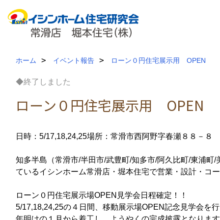
ホーム
イベント報告
ローン０円住宅展示用 OPEN
◆終了しました
ローン０円住宅展示用 OPEN
日時：5/17,18,24,25
場所：常滑市西阿野字春瀬８８－８
知多半島（常滑市/半田市/武豊町/知多市/阿久比町/東浦
ているイシンホーム常滑店・堀本住宅で営業・設計・コー
ローン０円住宅展示場OPEN見学会日程確定！！
5/17,18,24,25の４日間、移動展示場OPEN記念見学会を
年明けの１月から着工し、ようやくの完成披露となります