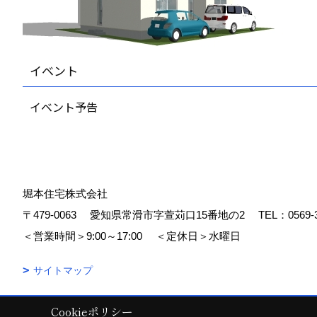
イベント
イベント予告
堀本住宅株式会社
〒479-0063
愛知県常滑市字萱苅口15番地の2
TEL：
0569-
＜営業時間＞9:00～17:00
＜定休日＞水曜日
サイトマップ
Cookieポリシー
Copyright (c) 堀本住宅株式会社. All Rights Reserved.
|
Produced by
ゴ