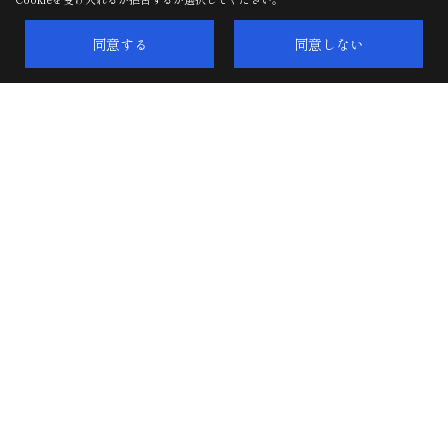
同意する
同意しない
イベント
イベント予告
イベント報告
堀本住宅株式会社
〒479-0063
愛知県常滑市字萱苅口15番地の2