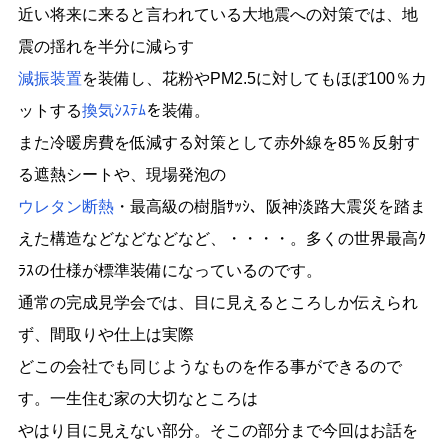
近い将来に来ると言われている大地震への対策では、地
震の揺れを半分に減らす
減振装置
を装備し、花粉やPM2.5に対してもほぼ100％カ
ットする
換気ｼｽﾃﾑ
を装備。
また冷暖房費を低減する対策として赤外線を85％反射す
る遮熱シートや、現場発泡の
ウレタン断熱
・最高級の樹脂ｻｯｼ、阪神淡路大震災を踏ま
えた構造などなどなどなど、・・・・。多くの世界最高ｸ
ﾗｽの仕様が標準装備になっているのです。
通常の完成見学会では、目に見えるところしか伝えられ
ず、間取りや仕上は実際
どこの会社でも同じようなものを作る事ができるので
す。一生住む家の大切なところは
やはり目に見えない部分。そこの部分まで今回はお話を