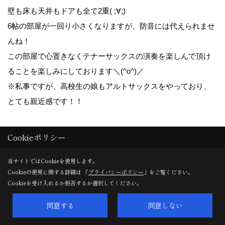
壁も床も天井もドアも全て2重( ;∀;)
6帖の部屋が一回り小さくなりますが、防音には代えられませ
んね！
この部屋で心置きなくテナーサックスの演奏を楽しんで頂け
ることを楽しみにしております＼(^o^)／
※私事ですが、高校生の娘もアルトサックスをやっており、
とても親近感です！！
Cookieポリシー
20. 2025年02月19日
当サイトではCookieを使用します。
Cookieの使用に関する詳細は 「
プライバシーポリシー
」をご覧ください。
Cookieを受け入れるか拒否するか選択してください。
同意する
同意しない