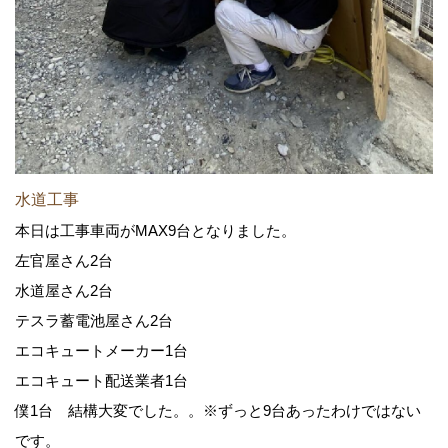
水道工事
本日は工事車両がMAX9台となりました。
左官屋さん2台
水道屋さん2台
テスラ蓄電池屋さん2台
エコキュートメーカー1台
エコキュート配送業者1台
僕1台 結構大変でした。。※ずっと9台あったわけではない
です。